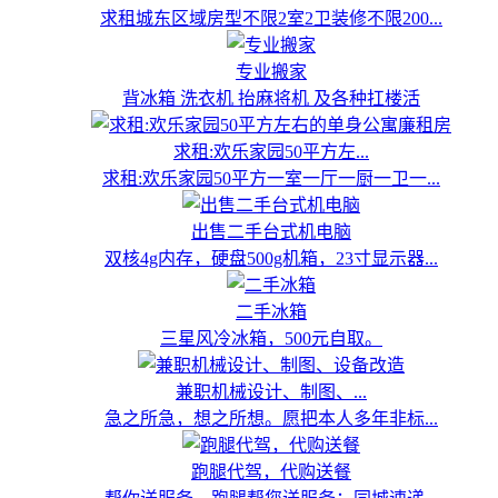
求租城东区域房型不限2室2卫装修不限200...
专业搬家
背冰箱 洗衣机 抬麻将机 及各种扛楼活
求租:欢乐家园50平方左...
求租:欢乐家园50平方一室一厅一厨一卫一...
出售二手台式机电脑
双核4g内存，硬盘500g机箱，23寸显示器...
二手冰箱
三星风冷冰箱，500元自取。
兼职机械设计、制图、...
急之所急，想之所想。愿把本人多年非标...
跑腿代驾，代购送餐