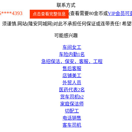
联系方式
6****4393
(查看需要80金币或
VIP会员可
点击查看完整信息
须谨慎.网站(隆安同城网)对此不承担任何保证或连带责任! 希
可能感兴趣
车间女工
车险内勤1名
急招保洁，保安，客服，工程
售后客服
店铺美工
外贸人员
医药代表2名
货车司机b2
家庭保洁师
切配工
电话销售
客车司机