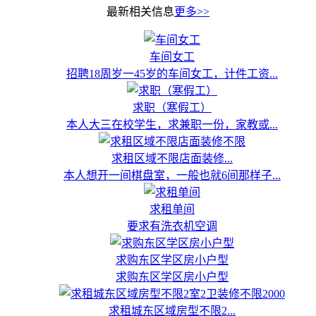
最新相关信息
更多>>
车间女工
招聘18周岁一45岁的车间女工，计件工资...
求职（寒假工）
本人大三在校学生，求兼职一份，家教或...
求租区域不限店面装修...
本人想开一间棋盘室，一般也就6间那样子...
求租单间
要求有洗衣机空调
求购东区学区房小户型
求购东区学区房小户型
求租城东区域房型不限2...