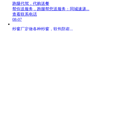
跑腿代驾，代购送餐
帮你送服务，跑腿帮您送服务：同城速递...
查看联系电话
08-07
纱窗厂定做各种纱窗，软包防盗...
厂家订做各种纱窗，百叶窗，艺术窗帘，...
查看联系电话
08-07
专业搬家
背冰箱 洗衣机 抬麻将机 及各种扛楼活
查看联系电话
08-07
水暖电工，钻眼砸墙，刮大白，...
二十六年的水暖工师傅：暖气维修改造，...
查看联系电话
08-06
专业打扫卫生
专业打扫卫生，钟点工，擦玻璃，装修后...